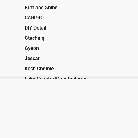
Buff and Shine
CARPRO
DIY Detail
Gtechniq
Gyeon
Jescar
Koch Chemie
Lake Country Manufacturing
Liquid Elements
Oberk
Rupes
Asesoría técnica experta. Desde el 
The Rag Company