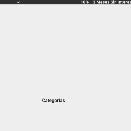
10% + 3 Meses Sin Intere
10% + 3 Meses Sin Intere
Categorias