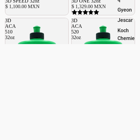
3D SPEED 32oz
Agotado
3D ONE 32oz
$ 1,100.00 MXN
$ 1,329.00 MXN
Gyeon
Jescar
3D
3D
ACA
ACA
Koch
510
520
32oz
32oz
Chemie
Lake
Country
Manufa
cturing
Liquid
Element
s
Oberk
Rupes
The Rag
Compan