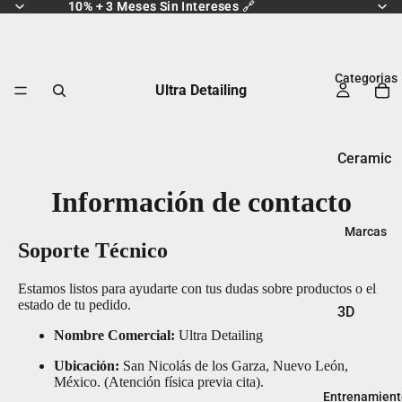
10% + 3 Meses Sin Intereses 🔗
10% + 3 Meses Sin Intereses 🔗
Categorias
Ultra Detailing
Ceramic
os
Información de contacto
Ceras &
Sellador
Marcas
Soporte Técnico
es
Descont
Estamos listos para ayudarte con tus dudas sobre productos o el
estado de tu pedido.
aminado
3D
Nombre Comercial:
Ultra Detailing
Interior
Artdeshi
ne
Lavado
Ubicación:
San Nicolás de los Garza, Nuevo León,
México. (Atención física previa cita).
Autofibe
Microfib
Entrenamient