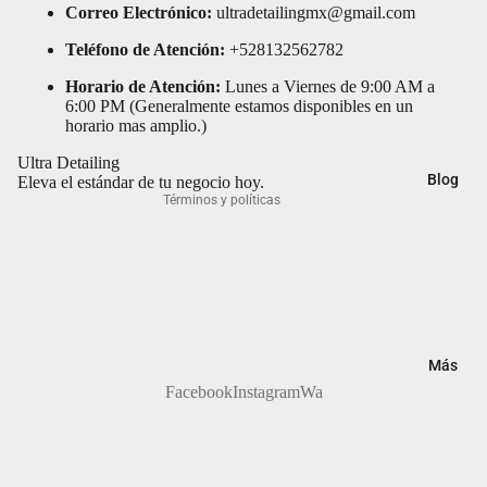
Correo Electrónico:
ultradetailingmx@gmail.com
r
ras
Política de reembolso
Teléfono de Atención:
+528132562782
Buff and
Motor
Política de privacidad
Shine
Horario de Atención:
Lunes a Viernes de 9:00 AM a
Pads
Términos del servicio
6:00 PM (Generalmente estamos disponibles en un
CARPRO
horario mas amplio.)
Pulidora
Política de envío
DIY
s
Ultra Detailing
Información de contacto
Detail
Blog
Eleva el estándar de tu negocio hoy.
Pulimen
Términos y políticas
Gtechni
tos
q
Rines &
Gyeon
Llantas
Jescar
Vidrios
Koch
Más
Chemie
Facebook
Instagram
Wa
Lake
Country
Manufa