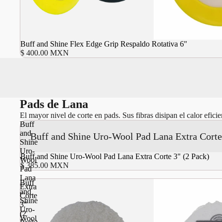
Buff and Shine Flex Edge Grip Respaldo Rotativa 6"
$ 400.00 MXN
Pads de Lana
El mayor nivel de corte en pads. Sus fibras disipan el calor efi
Buff
and
Buff and Shine Uro-Wool Pad Lana Extra Corte
Shine
Uro-
Agotado
Buff and Shine Uro-Wool Pad Lana Extra Corte 3" (2 Pack)
Wool
$ 385.00 MXN
Pad
Lana
Buff
Extra
and
Corte
Shine
3"
Uro-
(2
Wool