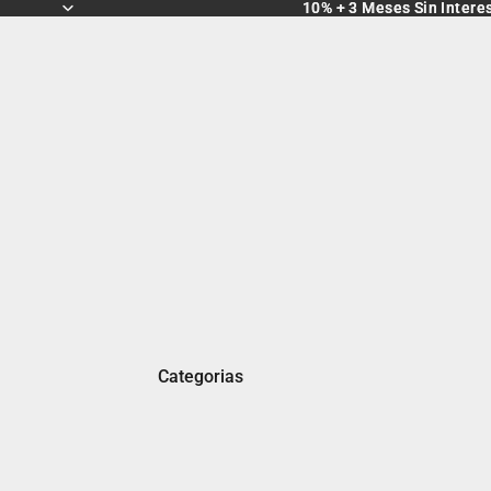
10% + 3 Meses Sin Intere
10% + 3 Meses Sin Intere
Categorias