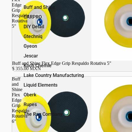
Edge
Buff and Shine
Grip
Respaldo
CARPRO
Rotativa
5"
DIY Detail
Gtechniq
Gyeon
Jescar
Buff and Shine Flex Edge Grip Respaldo Rotativa 5"
Koch Chemie
$ 355.00 MXN
Lake Country Manufacturing
Buff
and
Liquid Elements
Shine
Oberk
Flex
Edge
Rupes
Grip
Respaldo
The Rag Company
Rotativa
6"