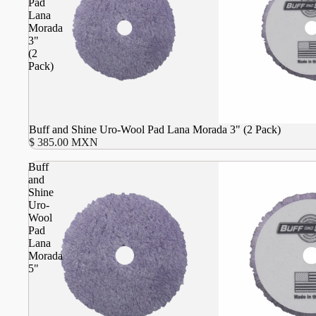
Pad
Lana
Morada
3"
(2
Pack)
Agotado
Buff and Shine Uro-Wool Pad Lana Morada 3" (2 Pack)
$ 385.00 MXN
Buff
and
Shine
Uro-
Wool
Pad
Lana
Morada
5"