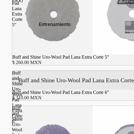
Pack)
Pad
Lana
Extra
Corte
Entrenamiento
5"
Agotado
Buff and Shine Uro-Wool Pad Lana Extra Corte 5"
$ 260.00 MXN
Buff
and
Buff and Shine Uro-Wool Pad Lana Extra Corte
Shine
Uro-
Buff and Shine Uro-Wool Pad Lana Extra Corte 6"
Wool
$ 310.00 MXN
Pad
Lana
Buff
Extra
and
Corte
Shine
6"
Uro-
Wool