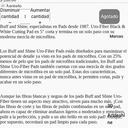
s
Agotado
Disminuir
Aumentar
Pulimen
cantidad
cantidad
Agotado
tos
Buff and Shine, especialistas en Pads desde 1987. Uro-Fiber Black &
Rines &
White Cutting Pad en 5" corta y termina en un solo paso con su
Llantas
Marcas
moderna mezcla de microfibra.
Vidrios
Los Buff and Shine Uro-Fiber Pads están diseñados para maximizar el
potencial de detalle ya visto en los pads de microfibra. Con un 25%
menos de pelo que los pads de microfibra tradicionales, los Buff and
Shine Uro-Fiber Pads también cuentan con una mezcla de dos grados
diferentes de microfibra en un solo pad. Estas dos características,
nunca antes vistas en un pad de microfibra, le permiten cortar, pulir y
acabar en un solo paso.
Aunque las fibras blancas y negras de los pads Buff and Shine Uro-
Fiber tienen un aspecto muy atractivo, sirven para mucho más. ¡Con
3D
las fibras de corte y las fibras de pulido combinadas en un solo pad,
ahora es capaz de eliminar arañazos ligeros a moderados y remolinos,
Artdeshi
pulir a la perfección, y pulir a un alto brillo en un solo pad! Aunque,
por supuesto, necesitará un pad limpio para cada paso.
ne