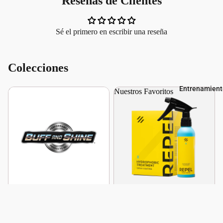
Reseñas de Clientes
Manufa
cturing
Liquid
Sé el primero en escribir una reseña
Element
s
Colecciones
Oberk
Rupes
Entrenamient
Buff and Shine
Nuestros Favoritos
The Rag
Compan
y
Buff and Shine
Nuestros Favoritos
Pads
Pads de Microfibra