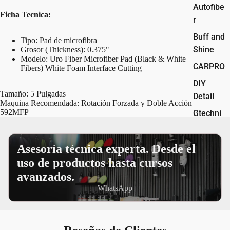
Autofibe
Ficha Tecnica:
r
Buff and
Tipo: Pad de microfibra
Shine
Grosor (Thickness): 0.375"
Modelo: Uro Fiber Microfiber Pad (Black & White
CARPRO
Fibers) White Foam Interface Cutting
DIY
Tamaño: 5 Pulgadas
Detail
Maquina Recomendada: Rotación Forzada y Doble Acción
592MFP
Gtechni
q
Gyeon
Asesoría técnica experta. Desde el
Jescar
uso de productos hasta cursos
avanzados.
Koch
WhatsApp
Chemie
Lake
Country