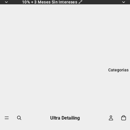
10% + 3 Meses Sin Intereses 🔗
10% + 3 Meses Sin Intereses 🔗
Categorias
Ultra Detailing