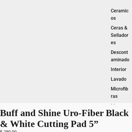
Ceramic
os
Ceras &
Sellador
es
Descont
aminado
Interior
Lavado
Microfib
ras
Motor
Buff and Shine Uro-Fiber Black
Pads
& White Cutting Pad 5”
Pulidora
$ 280.00