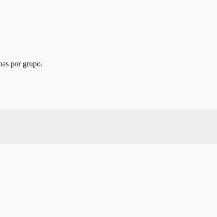
nas por grupo.
experta. Desde el uso de productos hasta cursos avanzados.