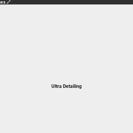
ses 🔗
ses 🔗
Ultra Detailing