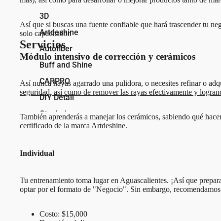
3D
Así que si buscas una fuente confiable que hará trascender tu neg
Artdeshine
solo capacitador.
Servicios
Autofiber
Módulo intensivo de corrección y cerámicos
Buff and Shine
CARPRO
Así nunca hayas agarrado una pulidora, o necesites refinar o adq
seguridad, así como de remover las rayas efectivamente y logra
DIY Detail
Gtechniq
También aprenderás a manejar los cerámicos, sabiendo qué hacer 
certificado de la marca Artdeshine.
Gyeon
Jescar
Individual
Koch Chemie
Lake Country Manufacturing
Tu entrenamiento toma lugar en Aguascalientes. ¡Así que prepara
optar por el formato de "Negocio". Sin embargo, recomendamos mu
Liquid Elements
Oberk
Costo: $15,000