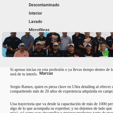
Descontaminado
Interior
Lavado
Microfibras
Motor
Pads
Pulidoras
Pulimentos
Si apenas inicias en esta profesión o ya llevas tiempo dentro de 
Rines & Llantas
Marcas
será de tu interés.
Vidrios
Sergio Ramos, quien es pieza clave en Ultra detailing al ofrecer a
compartiendo más de 20 años de experiencia adquirida en campo 
Una trayectoria que va desde la capacitación de más de 1000 pers
algo de lo que acompaña su expertise; y no dejemos de lado que 
más), así como para desarrollar o mejorar productos tanto de mar