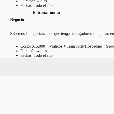
Duración: 4 dias
Rupes
Fechas: Todo el año
The Rag Company
Entrenamiento
Negocio
Sabemos la importancia de que tengas trabajadores completamente
Costo: $15,000 + Viaticos + Transporte/Hospedaje + Segu
Duración: 4 dias
Fechas: Todo el año
Presentación de diapositivas
Política de reembolso
Política de privacidad
Términos del servicio
Política de envío