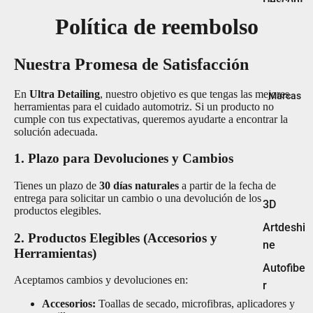
Descont
aminado
Política de reembolso
Interior
Nuestra Promesa de Satisfacción
Lavado
Microfib
En
Ultra Detailing
, nuestro objetivo es que tengas las mejores
Marcas
ras
herramientas para el cuidado automotriz. Si un producto no
cumple con tus expectativas, queremos ayudarte a encontrar la
Motor
solución adecuada.
Pads
1. Plazo para Devoluciones y Cambios
Pulidora
Tienes un plazo de
30 días naturales
a partir de la fecha de
s
entrega para solicitar un cambio o una devolución de los
3D
productos elegibles.
Pulimen
Artdeshi
tos
2. Productos Elegibles (Accesorios y
ne
Herramientas)
Rines &
Autofibe
Llantas
Aceptamos cambios y devoluciones en:
r
Vidrios
Accesorios:
Toallas de secado, microfibras, aplicadores y
Buff and