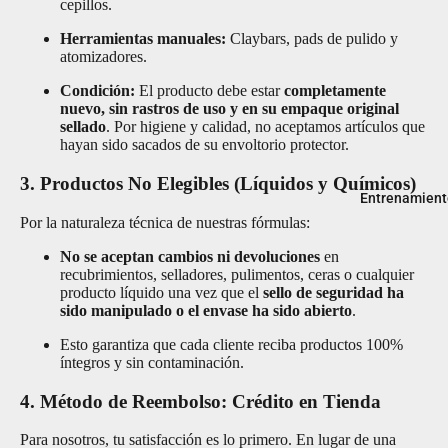
cepillos.
Shine
Herramientas manuales:
Claybars, pads de pulido y
CARPRO
atomizadores.
DIY
Condición:
El producto debe estar
completamente
Detail
nuevo, sin rastros de uso y en su empaque original
sellado
. Por higiene y calidad, no aceptamos artículos que
Gtechni
hayan sido sacados de su envoltorio protector.
q
3. Productos No Elegibles (Líquidos y Químicos)
Entrenamient
Gyeon
Por la naturaleza técnica de nuestras fórmulas:
Jescar
No se aceptan cambios ni devoluciones
en
Koch
recubrimientos, selladores, pulimentos, ceras o cualquier
Chemie
producto líquido una vez que el
sello de seguridad ha
sido manipulado o el envase ha sido abierto
.
Lake
Esto garantiza que cada cliente reciba productos 100%
Country
íntegros y sin contaminación.
Manufa
cturing
4. Método de Reembolso: Crédito en Tienda
Liquid
Para nosotros, tu satisfacción es lo primero. En lugar de una