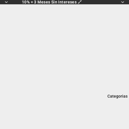
10% + 3 Meses Sin Intereses 🔗
10% + 3 Meses Sin Intereses 🔗
Categorias