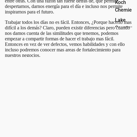
entre otras. Con una razón tan fuerte detrás de, que permite
Koch
despertarnos, darnos energía para el día e incluso nos permite
Chemie
inspirarnos para el futuro.
Lake
Trabajar todos los días no es fácil. Entonces, ¿Porque hacerlo mas
Country
difícil a los demás? Claro, pueden existir diferencias pero cuando
nos damos cuenta de las similitudes que tenemos, podemos
Manufa
empezar a compartir formas de hacer el trabajo mas fácil.
cturing
Entonces en vez de ver defectos, vemos habilidades y con ello
incluso podremos conocer mas areas de fortalecimiento para
Liquid
nuestros negocios.
Element
La Navidad trata de generosidad y la compasión. Piensa en esa
s
cena navideña en familia y hasta los regalos del día 25. ¿Que no
todos merecemos vivir momentos buenos? Nosotros estamos muy
Oberk
agradecidos con ustedes, con ese apoyo tan grande que hemos
recibido. Y por medio de estos mensajes o de pasados, queremos
Rupes
que ustedes puedan sentir lo mismo. Así que sigamos
The Rag
promoviendo el "Portarnos Bien", para que entre todos podamos
tener mejores días al fortalecer el Detallado Automotriz
Compan
Mexicano.
y
¡Queremos verte crecer!
Mandanos un mensaje:
WhatsApp