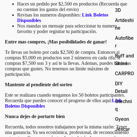
Haces un pedido por $2,500 en productos (Recuerda que
no cuentan los gastos del envio)
3D
Revisas los numeros disponibles:
Link Boletos
Artdeshi
Disponibles
Nos mandas un mensaje para seleccionar tu numero
ne
favorito y poder registrar tu participación.
Autofibe
Entre mas compres, ¡Mas posibilidades de ganar!
r
Te llevas un boleto por cada $2,500 de compra. Entonces si
Buff and
compras $5,000 en productos son 2 números en cada rifa, si
compras $7,500 son 3 y así te la llevas. Ademas, puedes hacer las
Shine
compras que gustes. No tenemos un limite máximo de
CARPRO
participación.
DIY
Mantente al pendiente del sorteo
Detail
Este se realizara cuando tengamos los 50 boletos participantes.
Recuerda que puedes conocer el progreso de ellos aqui:
Link
Gtechni
Boletos Disponibles
q
Nunca dejes de portarte bien
Gyeon
Recuerda, todos nosotros trabajamos por la misma razón: Tener
Jescar
una ganancia. Ya sea económica, profesional, de reconocimiento