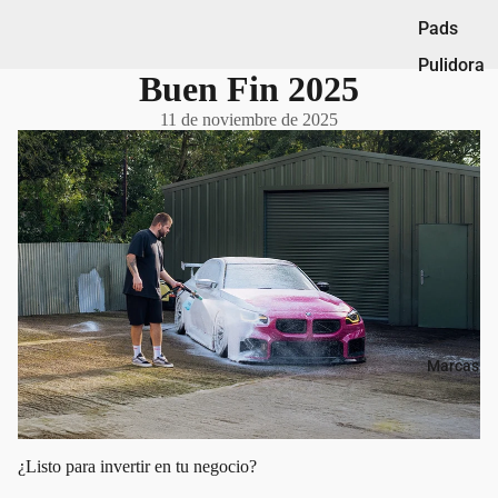
Pads
Pulidora
Buen Fin 2025
s
11 de noviembre de 2025
Pulimen
tos
Rines &
Llantas
Vidrios
Marcas
¿Listo para invertir en tu negocio?