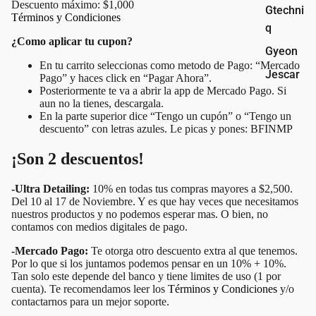
Descuento máximo: $1,000
Gtechni
Términos y Condiciones
q
¿Como aplicar tu cupon?
Gyeon
⁠En tu carrito seleccionas como metodo de Pago: “Mercado
Jescar
Pago” y haces click en “Pagar Ahora”.
Posteriormente te va a abrir la app de Mercado Pago. Si
Koch
aun no la tienes, descargala.
Chemie
En la parte superior dice “Tengo un cupón” o “Tengo un
descuento” con letras azules. Le picas y pones: BFINMP
Lake
¡Son 2 descuentos!
Country
Manufa
-Ultra Detailing:
10% en todas tus compras mayores a $2,500.
cturing
Del 10 al 17 de Noviembre. Y es que hay veces que necesitamos
nuestros productos y no podemos esperar mas. O bien, no
Liquid
contamos con medios digitales de pago.
Element
s
-Mercado Pago:
Te otorga otro descuento extra al que tenemos.
Por lo que si los juntamos podemos pensar en un 10% + 10%.
Oberk
Tan solo este depende del banco y tiene limites de uso (1 por
cuenta). Te recomendamos leer los
Términos y Condiciones
y/o
Rupes
contactarnos para un mejor soporte.