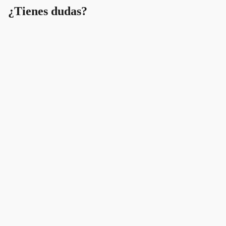
The Rag
¿Tienes dudas?
Compan
y
Mandanos un mensaje. ¡Estamos pasa asesorarte!
Whatsapp:
https://wa.me/+528132562782
Entrenamient
0 comentarios
Dejar un comentario
Nombre
Correo electrónico
Mensaje