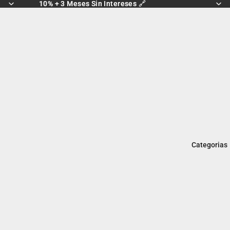
10% + 3 Meses Sin Intereses 🔗
10% + 3 Meses Sin Intereses 🔗
Categorias